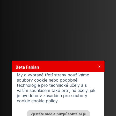
Beta Fabian
X
My a vybrané třetí strany používáme
soubory cookie nebo podobné
technologie pro technické účely a s
vaším souhlasem také pro jiné účely, jak
je uvedeno v zásadách pro soubory
cookie
cookie policy
.
Zjistěte více a přizpůsobte si je