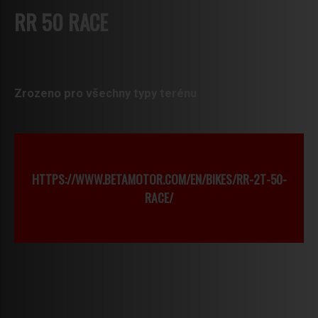
RR 50 RACE
Zrozeno pro všechny typy terénu
HTTPS://WWW.BETAMOTOR.COM/EN/BIKES/RR-2T-50-
RACE/