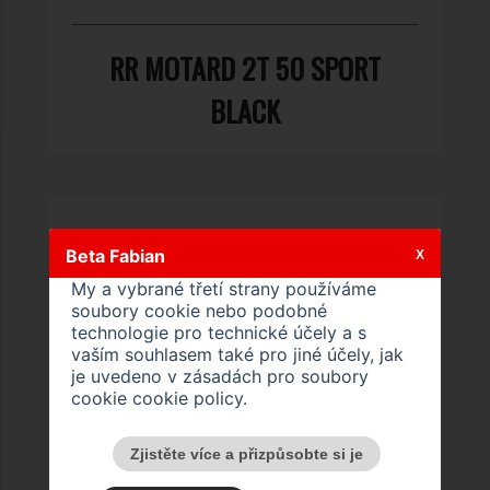
RR MOTARD 2T 50 SPORT
BLACK
Beta Fabian
X
My a vybrané třetí strany používáme
soubory cookie nebo podobné
technologie pro technické účely a s
vaším souhlasem také pro jiné účely, jak
je uvedeno v zásadách pro soubory
cookie
cookie policy
.
Zjistěte více a přizpůsobte si je
RR MOTARD 2T 50 SPORT LS