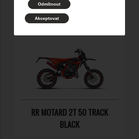
Odmítnout
BLACK
Akceptovat
RR MOTARD 2T 50 TRACK
BLACK