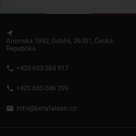
near_me
Anenská 1892, Dobříš, 26301, Česká
Republika
phone
+420 603 584 917
phone
+420 605 046 399
email
info@betafabian.cz