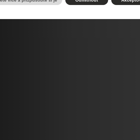
těte více a přizpůsobte si je
Odmítnout
Akcepto