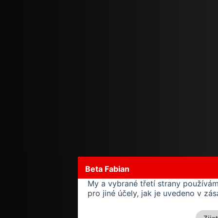
Beta Fabian
My a vybrané třetí strany používá
pro jiné účely, jak je uvedeno v z