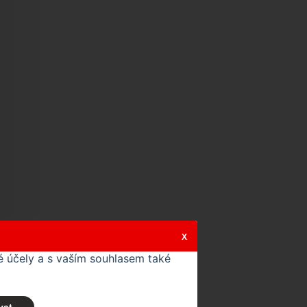
X
 účely a s vaším souhlasem také