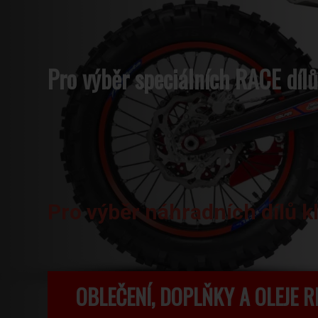
Pro výběr speciálních RACE dílů
Pro výběr náhradních dílů k
OBLEČENÍ, DOPLŇKY A OLEJE R