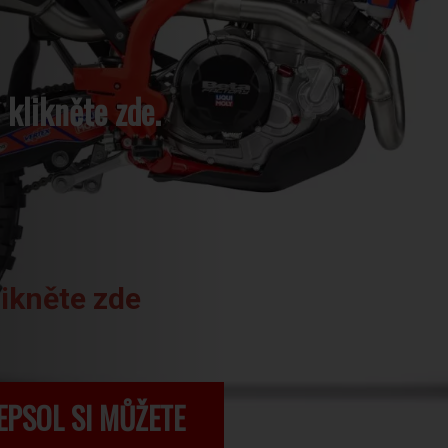
 klikněte zde.
likněte zde
EPSOL SI MŮŽETE