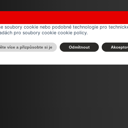
me soubory cookie nebo podobné technologie pro technické
ásadách pro soubory cookie
cookie policy
.
těte více a přizpůsobte si je
Odmítnout
Akcepto