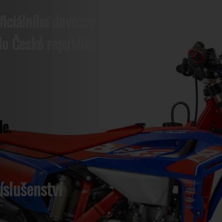
ficiálního dovozce
o České republiky a
e.
íslušenství