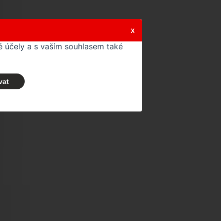
X
 účely a s vaším souhlasem také
vat