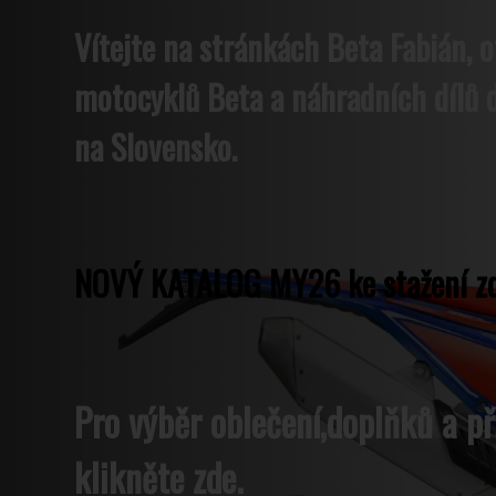
Vítejte na stránkách Beta Fabián, o
motocyklů Beta a náhradních dílů d
na Slovensko.
NOVÝ KATALOG MY26 ke stažení zd
Pro výběr oblečení,doplňků a př
klikněte zde.