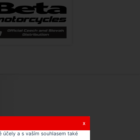
X
 účely a s vaším souhlasem také