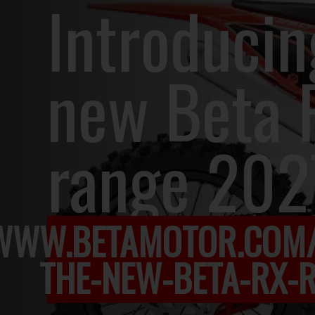
Introducin
new Beta 
range 202
/WWW.BETAMOTOR.COM/
THE-NEW-BETA-RX-