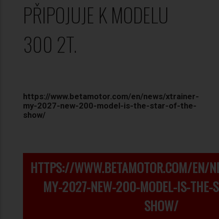
PŘIPOJUJE K MODELU
300 2T.
https://www.betamotor.com/en/news/xtrainer-
my-2027-new-200-model-is-the-star-of-the-
show/
HTTPS://WWW.BETAMOTOR.COM/EN/N
MY-2027-NEW-200-MODEL-IS-THE-S
SHOW/