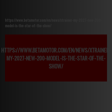
https://www.betamotor.com/en/news/xtrainer-my-2027-new-200-
model-is-the-star-of-the-show/
HTTPS://WWW.BETAMOTOR.COM/EN/NEWS/XTRAINER-
MY-2027-NEW-200-MODEL-IS-THE-STAR-OF-THE-
SHOW/