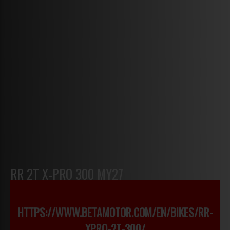
RR 2T X-PRO 300 MY27
HTTPS://WWW.BETAMOTOR.COM/EN/BIKES/RR-
XPRO-2T-300/