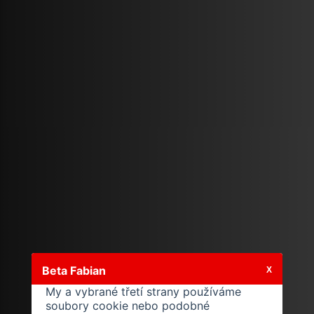
Beta Fabian
X
My a vybrané třetí strany používáme
soubory cookie nebo podobné